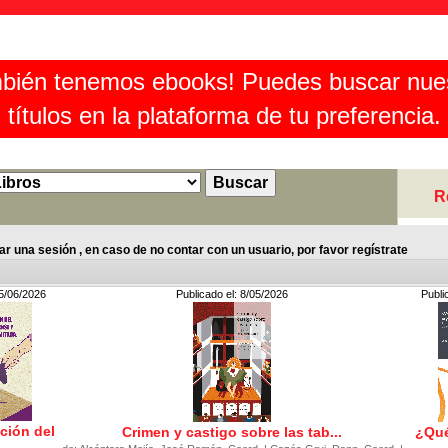
bién tenemos ebooks! Puedes buscar nue
títulos en la plataforma de tu preferencia.
R
r una sesión , en caso de no contar con un usuario, por favor regístrate
25/06/2026
Publicado el: 8/05/2026
Publi
ción del
Crimen y castigo sobre las tab...
¿Qué