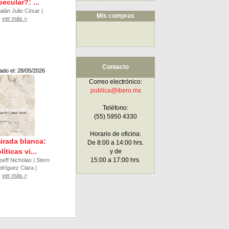
ecular?: ...
alán Julio César |
Mis compras
ver más >
Contacto
ado el: 28/05/2026
Correo electrónico:
publica@ibero.mx
Teléfono:
(55) 5950 4330
Horario de oficina:
irada blanca:
De 8:00 a 14:00 hrs.
líticas vi...
y de
15:00 a 17:00 hrs.
oeff Nicholas | Stern
dríguez Clara |
ver más >