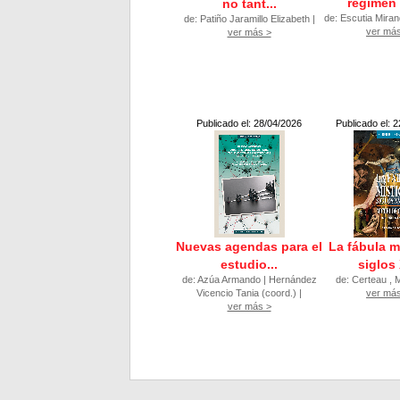
régimen 
no tant...
de: Escutia Miran
de: Patiño Jaramillo Elizabeth |
ver má
ver más >
Publicado el: 28/04/2026
Publicado el: 
Nuevas agendas para el
La fábula mí
estudio...
siglos 
de: Azúa Armando | Hernández
de: Certeau , M
Vicencio Tania (coord.) |
ver má
ver más >