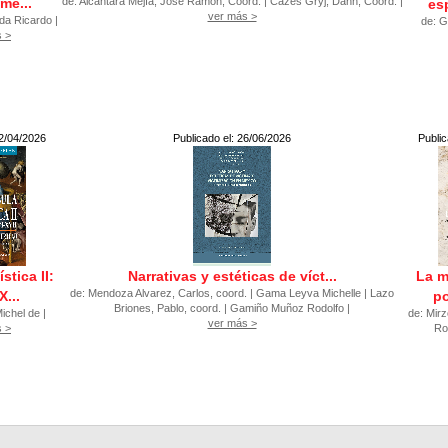
me...
de: Alcántara Mejía, José Ramón, Coord. | Cazés Gryj, Dann, Coord. |
esp
ver más >
da Ricardo |
de: G
s >
22/04/2026
Publicado el: 26/06/2026
Public
stica II:
Narrativas y estéticas de víct...
La m
de: Mendoza Alvarez, Carlos, coord. | Gama Leyva Michelle | Lazo
X...
po
Briones, Pablo, coord. | Gamiño Muñoz Rodolfo |
ichel de |
de: Mirz
ver más >
s >
Ro